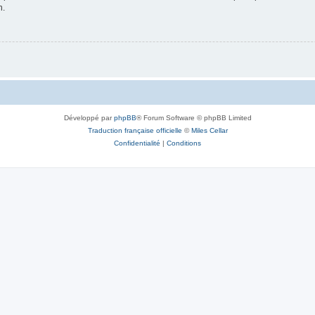
n.
Développé par
phpBB
® Forum Software © phpBB Limited
Traduction française officielle
©
Miles Cellar
Confidentialité
|
Conditions