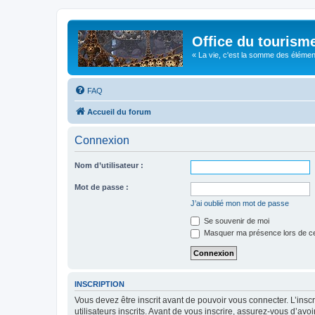
Office du tourism
« La vie, c'est la somme des éléments 
FAQ
Accueil du forum
Connexion
Nom d’utilisateur :
Mot de passe :
J’ai oublié mon mot de passe
Se souvenir de moi
Masquer ma présence lors de ce
INSCRIPTION
Vous devez être inscrit avant de pouvoir vous connecter. L’ins
utilisateurs inscrits. Avant de vous inscrire, assurez-vous d’avo