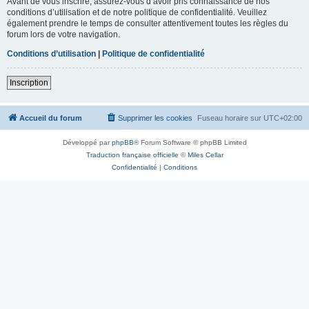
Avant de vous inscrire, assurez-vous d’avoir pris connaissance de nos
conditions d’utilisation et de notre politique de confidentialité. Veuillez
également prendre le temps de consulter attentivement toutes les règles du
forum lors de votre navigation.
Conditions d’utilisation
|
Politique de confidentialité
Inscription
Accueil du forum
Supprimer les cookies
Fuseau horaire sur
UTC+02:00
Développé par
phpBB
® Forum Software © phpBB Limited
Traduction française officielle
©
Miles Cellar
Confidentialité
|
Conditions