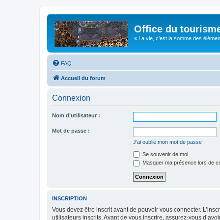
Office du tourism
« La vie, c'est la somme des éléments 
FAQ
Accueil du forum
Connexion
Nom d’utilisateur :
Mot de passe :
J’ai oublié mon mot de passe
Se souvenir de moi
Masquer ma présence lors de ce
INSCRIPTION
Vous devez être inscrit avant de pouvoir vous connecter. L’ins
utilisateurs inscrits. Avant de vous inscrire, assurez-vous d’avo