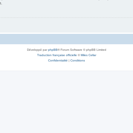
n.
Développé par
phpBB
® Forum Software © phpBB Limited
Traduction française officielle
©
Miles Cellar
Confidentialité
|
Conditions