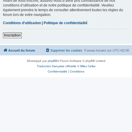
Avant de vous inscrire, assurez-vous d’avoir pris connaissance de nos
conditions d’utilisation et de notre politique de confidentialité. Veuillez
également prendre le temps de consulter attentivement toutes les règles du
forum lors de votre navigation.
Conditions d’utilisation
|
Politique de confidentialité
Inscription
Accueil du forum
Supprimer les cookies
Fuseau horaire sur
UTC+02:00
Développé par
phpBB
® Forum Software © phpBB Limited
Traduction française officielle
©
Miles Cellar
Confidentialité
|
Conditions