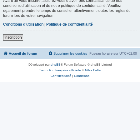
Avant de vous inscrire, assurez-vous d’avoir pris connaissance de nos
conditions d’utilisation et de notre politique de confidentialité. Veuillez
également prendre le temps de consulter attentivement toutes les règles du
forum lors de votre navigation.
Conditions d’utilisation
|
Politique de confidentialité
Inscription
Accueil du forum
Supprimer les cookies
Fuseau horaire sur
UTC+02:00
Développé par
phpBB
® Forum Software © phpBB Limited
Traduction française officielle
©
Miles Cellar
Confidentialité
|
Conditions