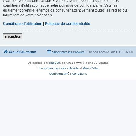
Avant de vous inscrire, assurez-vous d’avoir pris connaissance de nos
conditions d’utilisation et de notre politique de confidentialité. Veuillez
également prendre le temps de consulter attentivement toutes les règles du
forum lors de votre navigation.
Conditions d’utilisation
|
Politique de confidentialité
Inscription
Accueil du forum
Supprimer les cookies
Fuseau horaire sur
UTC+02:00
Développé par
phpBB
® Forum Software © phpBB Limited
Traduction française officielle
©
Miles Cellar
Confidentialité
|
Conditions