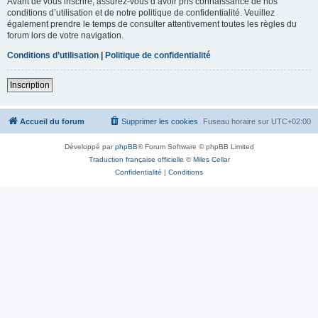
Avant de vous inscrire, assurez-vous d’avoir pris connaissance de nos
conditions d’utilisation et de notre politique de confidentialité. Veuillez
également prendre le temps de consulter attentivement toutes les règles du
forum lors de votre navigation.
Conditions d’utilisation
|
Politique de confidentialité
Inscription
Accueil du forum
Supprimer les cookies
Fuseau horaire sur
UTC+02:00
Développé par
phpBB
® Forum Software © phpBB Limited
Traduction française officielle
©
Miles Cellar
Confidentialité
|
Conditions