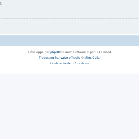
n.
Développé par
phpBB
® Forum Software © phpBB Limited
Traduction française officielle
©
Miles Cellar
Confidentialité
|
Conditions