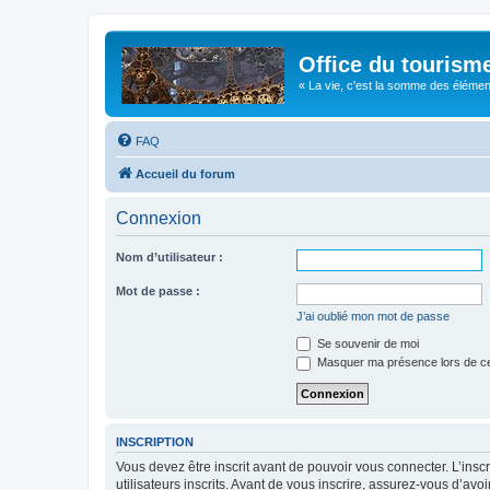
Office du tourism
« La vie, c'est la somme des éléments 
FAQ
Accueil du forum
Connexion
Nom d’utilisateur :
Mot de passe :
J’ai oublié mon mot de passe
Se souvenir de moi
Masquer ma présence lors de ce
INSCRIPTION
Vous devez être inscrit avant de pouvoir vous connecter. L’ins
utilisateurs inscrits. Avant de vous inscrire, assurez-vous d’avo