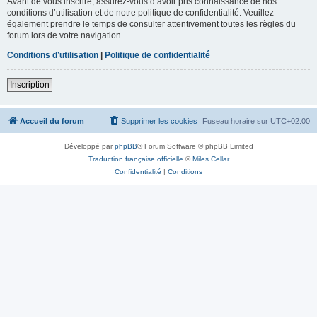
Avant de vous inscrire, assurez-vous d’avoir pris connaissance de nos
conditions d’utilisation et de notre politique de confidentialité. Veuillez
également prendre le temps de consulter attentivement toutes les règles du
forum lors de votre navigation.
Conditions d’utilisation
|
Politique de confidentialité
Inscription
Accueil du forum
Supprimer les cookies
Fuseau horaire sur
UTC+02:00
Développé par
phpBB
® Forum Software © phpBB Limited
Traduction française officielle
©
Miles Cellar
Confidentialité
|
Conditions