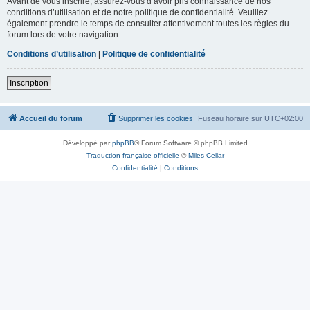
Avant de vous inscrire, assurez-vous d’avoir pris connaissance de nos
conditions d’utilisation et de notre politique de confidentialité. Veuillez
également prendre le temps de consulter attentivement toutes les règles du
forum lors de votre navigation.
Conditions d’utilisation
|
Politique de confidentialité
Inscription
Accueil du forum
Supprimer les cookies
Fuseau horaire sur
UTC+02:00
Développé par
phpBB
® Forum Software © phpBB Limited
Traduction française officielle
©
Miles Cellar
Confidentialité
|
Conditions