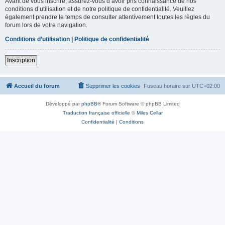
Avant de vous inscrire, assurez-vous d’avoir pris connaissance de nos
conditions d’utilisation et de notre politique de confidentialité. Veuillez
également prendre le temps de consulter attentivement toutes les règles du
forum lors de votre navigation.
Conditions d’utilisation
|
Politique de confidentialité
Inscription
Accueil du forum
Supprimer les cookies
Fuseau horaire sur
UTC+02:00
Développé par
phpBB
® Forum Software © phpBB Limited
Traduction française officielle
©
Miles Cellar
Confidentialité
|
Conditions