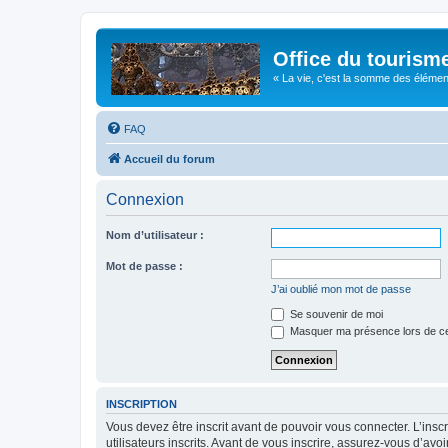
Office du tourism
« La vie, c'est la somme des éléments 
FAQ
Accueil du forum
Connexion
Nom d’utilisateur :
Mot de passe :
J’ai oublié mon mot de passe
Se souvenir de moi
Masquer ma présence lors de ce
INSCRIPTION
Vous devez être inscrit avant de pouvoir vous connecter. L’ins
utilisateurs inscrits. Avant de vous inscrire, assurez-vous d’avo