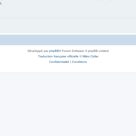
n.
Développé par
phpBB
® Forum Software © phpBB Limited
Traduction française officielle
©
Miles Cellar
Confidentialité
|
Conditions