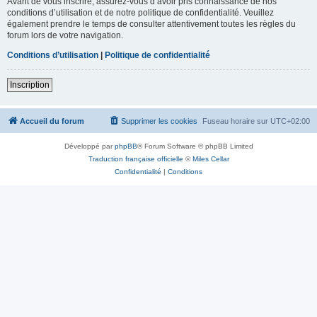
Avant de vous inscrire, assurez-vous d’avoir pris connaissance de nos
conditions d’utilisation et de notre politique de confidentialité. Veuillez
également prendre le temps de consulter attentivement toutes les règles du
forum lors de votre navigation.
Conditions d’utilisation
|
Politique de confidentialité
Inscription
Accueil du forum
Supprimer les cookies
Fuseau horaire sur
UTC+02:00
Développé par
phpBB
® Forum Software © phpBB Limited
Traduction française officielle
©
Miles Cellar
Confidentialité
|
Conditions