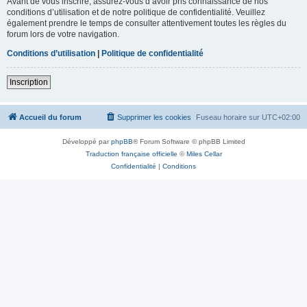
Avant de vous inscrire, assurez-vous d’avoir pris connaissance de nos
conditions d’utilisation et de notre politique de confidentialité. Veuillez
également prendre le temps de consulter attentivement toutes les règles du
forum lors de votre navigation.
Conditions d’utilisation
|
Politique de confidentialité
Inscription
Accueil du forum
Supprimer les cookies
Fuseau horaire sur
UTC+02:00
Développé par
phpBB
® Forum Software © phpBB Limited
Traduction française officielle
©
Miles Cellar
Confidentialité
|
Conditions