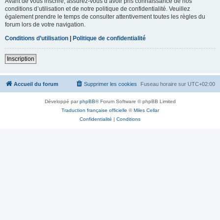
Avant de vous inscrire, assurez-vous d’avoir pris connaissance de nos
conditions d’utilisation et de notre politique de confidentialité. Veuillez
également prendre le temps de consulter attentivement toutes les règles du
forum lors de votre navigation.
Conditions d’utilisation
|
Politique de confidentialité
Inscription
Accueil du forum
Supprimer les cookies
Fuseau horaire sur
UTC+02:00
Développé par
phpBB
® Forum Software © phpBB Limited
Traduction française officielle
©
Miles Cellar
Confidentialité
|
Conditions