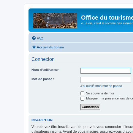
Office du tourism
« La vie, c'est la somme des éléments 
FAQ
Accueil du forum
Connexion
Nom d’utilisateur :
Mot de passe :
J’ai oublié mon mot de passe
Se souvenir de moi
Masquer ma présence lors de ce
INSCRIPTION
Vous devez être inscrit avant de pouvoir vous connecter. L’ins
utilisateurs inscrits. Avant de vous inscrire, assurez-vous d’avo