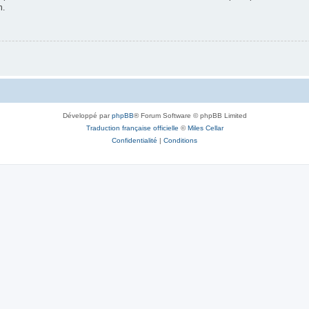
n.
Développé par
phpBB
® Forum Software © phpBB Limited
Traduction française officielle
©
Miles Cellar
Confidentialité
|
Conditions