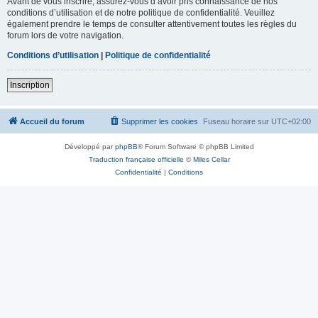
Avant de vous inscrire, assurez-vous d’avoir pris connaissance de nos
conditions d’utilisation et de notre politique de confidentialité. Veuillez
également prendre le temps de consulter attentivement toutes les règles du
forum lors de votre navigation.
Conditions d’utilisation
|
Politique de confidentialité
Inscription
Accueil du forum
Supprimer les cookies
Fuseau horaire sur
UTC+02:00
Développé par
phpBB
® Forum Software © phpBB Limited
Traduction française officielle
©
Miles Cellar
Confidentialité
|
Conditions