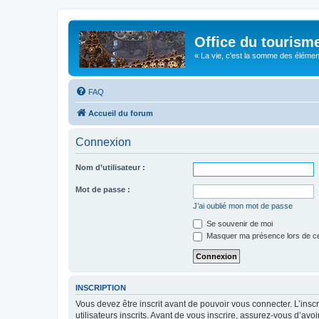
Office du tourism
« La vie, c'est la somme des éléments 
FAQ
Accueil du forum
Connexion
Nom d’utilisateur :
Mot de passe :
J’ai oublié mon mot de passe
Se souvenir de moi
Masquer ma présence lors de ce
INSCRIPTION
Vous devez être inscrit avant de pouvoir vous connecter. L’ins
utilisateurs inscrits. Avant de vous inscrire, assurez-vous d’avo