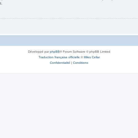
n.
Développé par
phpBB
® Forum Software © phpBB Limited
Traduction française officielle
©
Miles Cellar
Confidentialité
|
Conditions