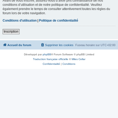
Avant de vous inscrire, assurez-vous d’avoir pris connaissance de nos
conditions d’utilisation et de notre politique de confidentialité. Veuillez
également prendre le temps de consulter attentivement toutes les règles du
forum lors de votre navigation.
Conditions d’utilisation
|
Politique de confidentialité
Inscription
Accueil du forum
Supprimer les cookies
Fuseau horaire sur
UTC+02:00
Développé par
phpBB
® Forum Software © phpBB Limited
Traduction française officielle
©
Miles Cellar
Confidentialité
|
Conditions