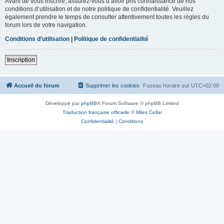
Avant de vous inscrire, assurez-vous d’avoir pris connaissance de nos
conditions d’utilisation et de notre politique de confidentialité. Veuillez
également prendre le temps de consulter attentivement toutes les règles du
forum lors de votre navigation.
Conditions d’utilisation
|
Politique de confidentialité
Inscription
Accueil du forum
Supprimer les cookies
Fuseau horaire sur
UTC+02:00
Développé par
phpBB
® Forum Software © phpBB Limited
Traduction française officielle
©
Miles Cellar
Confidentialité
|
Conditions