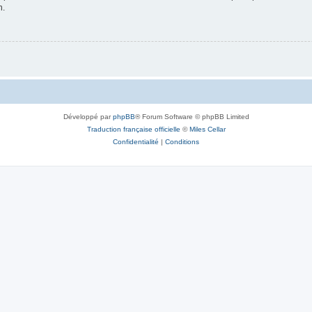
n.
Développé par
phpBB
® Forum Software © phpBB Limited
Traduction française officielle
©
Miles Cellar
Confidentialité
|
Conditions