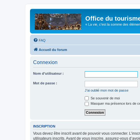
Office du tourism
« La vie, c'est la somme des éléments 
FAQ
Accueil du forum
Connexion
Nom d’utilisateur :
Mot de passe :
J’ai oublié mon mot de passe
Se souvenir de moi
Masquer ma présence lors de ce
INSCRIPTION
Vous devez être inscrit avant de pouvoir vous connecter. L’ins
utilisateurs inscrits. Avant de vous inscrire, assurez-vous d’avo