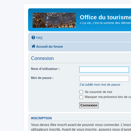
Office du tourism
« La vie, c'est la somme des éléments 
FAQ
Accueil du forum
Connexion
Nom d’utilisateur :
Mot de passe :
J’ai oublié mon mot de passe
Se souvenir de moi
Masquer ma présence lors de ce
INSCRIPTION
Vous devez être inscrit avant de pouvoir vous connecter. L’ins
utilisateurs inscrits. Avant de vous inscrire, assurez-vous d’avo