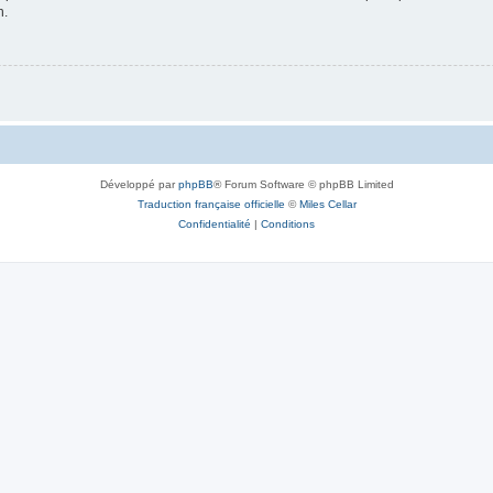
n.
Développé par
phpBB
® Forum Software © phpBB Limited
Traduction française officielle
©
Miles Cellar
Confidentialité
|
Conditions