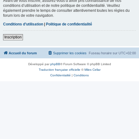
Avant de vous inscrire, assurez-vous d’avoir pris connaissance de nos
conditions d’utilisation et de notre politique de confidentialité. Veuillez
également prendre le temps de consulter attentivement toutes les règles du
forum lors de votre navigation.
Conditions d’utilisation
|
Politique de confidentialité
Inscription
Accueil du forum
Supprimer les cookies
Fuseau horaire sur
UTC+02:00
Développé par
phpBB
® Forum Software © phpBB Limited
Traduction française officielle
©
Miles Cellar
Confidentialité
|
Conditions