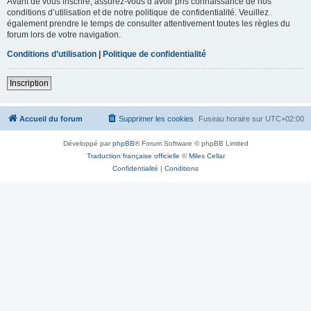
Avant de vous inscrire, assurez-vous d’avoir pris connaissance de nos
conditions d’utilisation et de notre politique de confidentialité. Veuillez
également prendre le temps de consulter attentivement toutes les règles du
forum lors de votre navigation.
Conditions d’utilisation
|
Politique de confidentialité
Inscription
Accueil du forum
Supprimer les cookies
Fuseau horaire sur
UTC+02:00
Développé par
phpBB
® Forum Software © phpBB Limited
Traduction française officielle
©
Miles Cellar
Confidentialité
|
Conditions