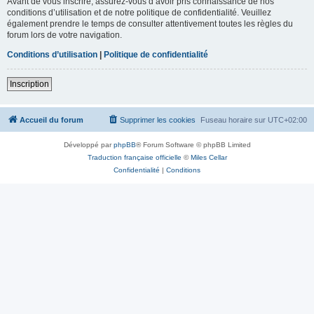
Avant de vous inscrire, assurez-vous d’avoir pris connaissance de nos
conditions d’utilisation et de notre politique de confidentialité. Veuillez
également prendre le temps de consulter attentivement toutes les règles du
forum lors de votre navigation.
Conditions d’utilisation
|
Politique de confidentialité
Inscription
Accueil du forum
Supprimer les cookies
Fuseau horaire sur
UTC+02:00
Développé par
phpBB
® Forum Software © phpBB Limited
Traduction française officielle
©
Miles Cellar
Confidentialité
|
Conditions