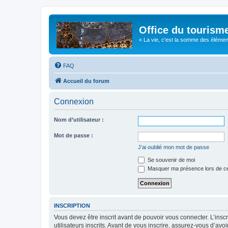
Office du tourism
« La vie, c'est la somme des éléments 
FAQ
Accueil du forum
Connexion
Nom d’utilisateur :
Mot de passe :
J’ai oublié mon mot de passe
Se souvenir de moi
Masquer ma présence lors de ce
INSCRIPTION
Vous devez être inscrit avant de pouvoir vous connecter. L’ins
utilisateurs inscrits. Avant de vous inscrire, assurez-vous d’avo