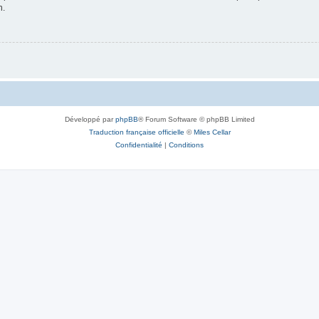
n.
Développé par
phpBB
® Forum Software © phpBB Limited
Traduction française officielle
©
Miles Cellar
Confidentialité
|
Conditions