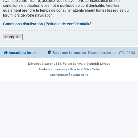
Avant de vous inscrire, assurez-vous d’avoir pris connaissance de nos
conditions d’utilisation et de notre politique de confidentialité. Veuillez
également prendre le temps de consulter attentivement toutes les règles du
forum lors de votre navigation.
Conditions d’utilisation
|
Politique de confidentialité
Inscription
Accueil du forum
Supprimer les cookies
Fuseau horaire sur
UTC+02:00
Développé par
phpBB
® Forum Software © phpBB Limited
Traduction française officielle
©
Miles Cellar
Confidentialité
|
Conditions