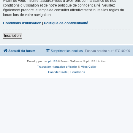
Avant de vous inscrire, assurez-vous d’avoir pris connaissance de nos
conditions d’utilisation et de notre politique de confidentialité. Veuillez
également prendre le temps de consulter attentivement toutes les règles du
forum lors de votre navigation.
Conditions d’utilisation
|
Politique de confidentialité
Inscription
Accueil du forum
Supprimer les cookies
Fuseau horaire sur
UTC+02:00
Développé par
phpBB
® Forum Software © phpBB Limited
Traduction française officielle
©
Miles Cellar
Confidentialité
|
Conditions