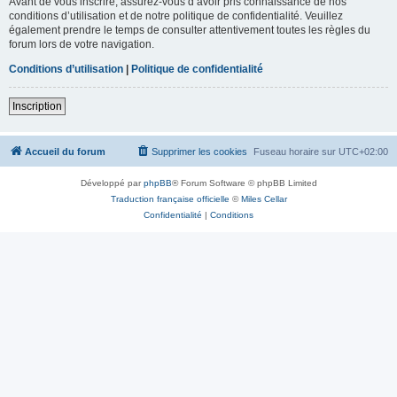
Avant de vous inscrire, assurez-vous d’avoir pris connaissance de nos
conditions d’utilisation et de notre politique de confidentialité. Veuillez
également prendre le temps de consulter attentivement toutes les règles du
forum lors de votre navigation.
Conditions d’utilisation
|
Politique de confidentialité
Inscription
Accueil du forum
Supprimer les cookies
Fuseau horaire sur
UTC+02:00
Développé par
phpBB
® Forum Software © phpBB Limited
Traduction française officielle
©
Miles Cellar
Confidentialité
|
Conditions