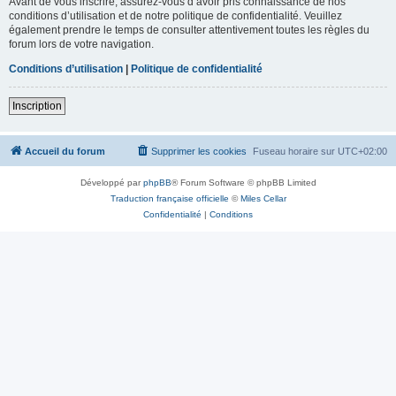
Avant de vous inscrire, assurez-vous d’avoir pris connaissance de nos
conditions d’utilisation et de notre politique de confidentialité. Veuillez
également prendre le temps de consulter attentivement toutes les règles du
forum lors de votre navigation.
Conditions d’utilisation
|
Politique de confidentialité
Inscription
Accueil du forum
Supprimer les cookies
Fuseau horaire sur
UTC+02:00
Développé par
phpBB
® Forum Software © phpBB Limited
Traduction française officielle
©
Miles Cellar
Confidentialité
|
Conditions