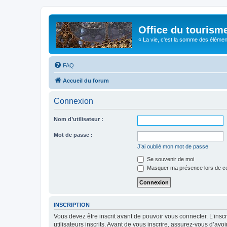
Office du tourism
« La vie, c'est la somme des éléments 
FAQ
Accueil du forum
Connexion
Nom d’utilisateur :
Mot de passe :
J’ai oublié mon mot de passe
Se souvenir de moi
Masquer ma présence lors de ce
INSCRIPTION
Vous devez être inscrit avant de pouvoir vous connecter. L’ins
utilisateurs inscrits. Avant de vous inscrire, assurez-vous d’avo