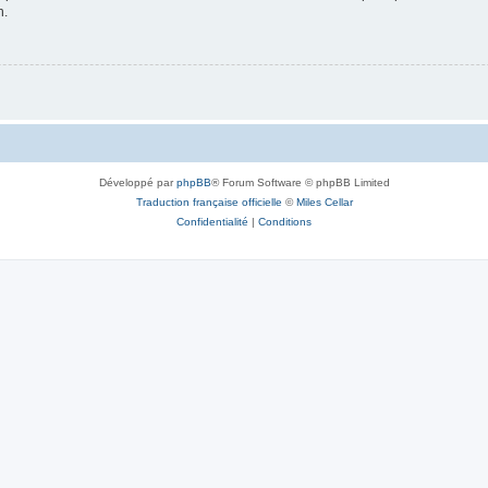
n.
Développé par
phpBB
® Forum Software © phpBB Limited
Traduction française officielle
©
Miles Cellar
Confidentialité
|
Conditions