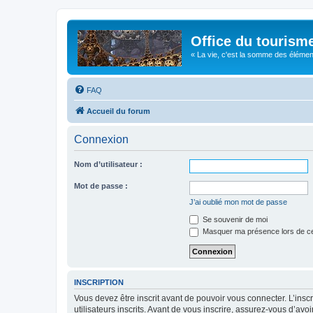
Office du tourism
« La vie, c'est la somme des éléments 
FAQ
Accueil du forum
Connexion
Nom d’utilisateur :
Mot de passe :
J’ai oublié mon mot de passe
Se souvenir de moi
Masquer ma présence lors de ce
INSCRIPTION
Vous devez être inscrit avant de pouvoir vous connecter. L’ins
utilisateurs inscrits. Avant de vous inscrire, assurez-vous d’avo