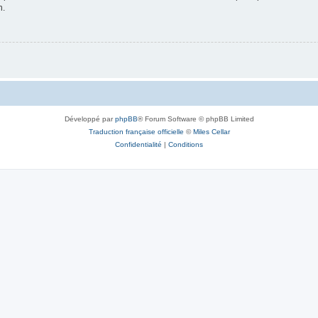
n.
Développé par
phpBB
® Forum Software © phpBB Limited
Traduction française officielle
©
Miles Cellar
Confidentialité
|
Conditions