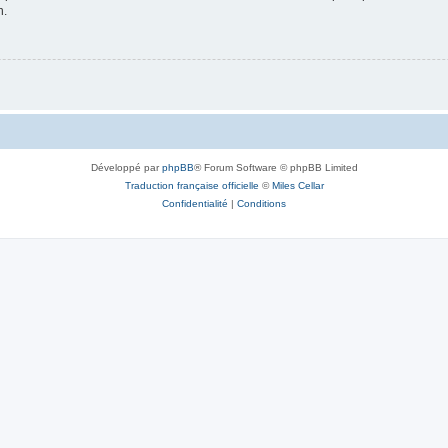
n.
Développé par
phpBB
® Forum Software © phpBB Limited
Traduction française officielle
©
Miles Cellar
Confidentialité
|
Conditions