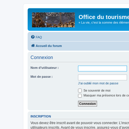
Office du tourism
« La vie, c'est la somme des éléments 
FAQ
Accueil du forum
Connexion
Nom d’utilisateur :
Mot de passe :
J’ai oublié mon mot de passe
Se souvenir de moi
Masquer ma présence lors de ce
INSCRIPTION
Vous devez être inscrit avant de pouvoir vous connecter. L’ins
utilisateurs inscrits. Avant de vous inscrire, assurez-vous d’avo