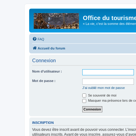
Office du tourism
« La vie, c'est la somme des éléments 
FAQ
Accueil du forum
Connexion
Nom d’utilisateur :
Mot de passe :
J’ai oublié mon mot de passe
Se souvenir de moi
Masquer ma présence lors de ce
INSCRIPTION
Vous devez être inscrit avant de pouvoir vous connecter. L’ins
utilisateurs inscrits. Avant de vous inscrire, assurez-vous d’avo