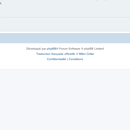
n.
Développé par
phpBB
® Forum Software © phpBB Limited
Traduction française officielle
©
Miles Cellar
Confidentialité
|
Conditions