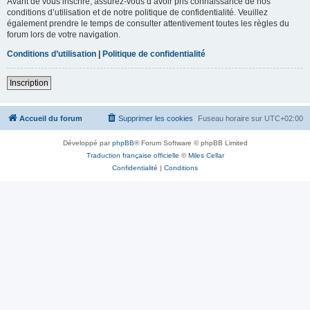
Avant de vous inscrire, assurez-vous d’avoir pris connaissance de nos
conditions d’utilisation et de notre politique de confidentialité. Veuillez
également prendre le temps de consulter attentivement toutes les règles du
forum lors de votre navigation.
Conditions d’utilisation
|
Politique de confidentialité
Inscription
Accueil du forum
Supprimer les cookies
Fuseau horaire sur
UTC+02:00
Développé par
phpBB
® Forum Software © phpBB Limited
Traduction française officielle
©
Miles Cellar
Confidentialité
|
Conditions