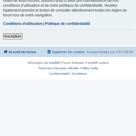
Avant de vous inscrire, assurez-vous d’avoir pris connaissance de nos
conditions d’utilisation et de notre politique de confidentialité. Veuillez
également prendre le temps de consulter attentivement toutes les règles du
forum lors de votre navigation.
Conditions d’utilisation
|
Politique de confidentialité
Inscription
Accueil du forum
Supprimer les cookies
Fuseau horaire sur
UTC+02:00
Développé par
phpBB
® Forum Software © phpBB Limited
Traduction française officielle
©
Miles Cellar
Confidentialité
|
Conditions