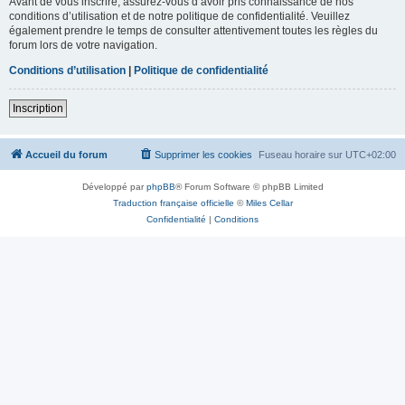
Avant de vous inscrire, assurez-vous d’avoir pris connaissance de nos
conditions d’utilisation et de notre politique de confidentialité. Veuillez
également prendre le temps de consulter attentivement toutes les règles du
forum lors de votre navigation.
Conditions d’utilisation
|
Politique de confidentialité
Inscription
Accueil du forum
Supprimer les cookies
Fuseau horaire sur
UTC+02:00
Développé par
phpBB
® Forum Software © phpBB Limited
Traduction française officielle
©
Miles Cellar
Confidentialité
|
Conditions