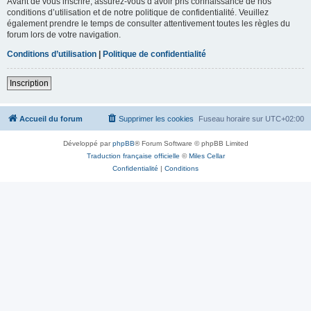
Avant de vous inscrire, assurez-vous d’avoir pris connaissance de nos
conditions d’utilisation et de notre politique de confidentialité. Veuillez
également prendre le temps de consulter attentivement toutes les règles du
forum lors de votre navigation.
Conditions d’utilisation
|
Politique de confidentialité
Inscription
Accueil du forum
Supprimer les cookies
Fuseau horaire sur
UTC+02:00
Développé par
phpBB
® Forum Software © phpBB Limited
Traduction française officielle
©
Miles Cellar
Confidentialité
|
Conditions