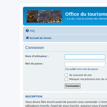
Office du tourism
« La vie, c'est la somme des éléments 
FAQ
Accueil du forum
Connexion
Nom d’utilisateur :
Mot de passe :
J’ai oublié mon mot de passe
Se souvenir de moi
Masquer ma présence lors de ce
INSCRIPTION
Vous devez être inscrit avant de pouvoir vous connecter. L’ins
utilisateurs inscrits. Avant de vous inscrire, assurez-vous d’avo