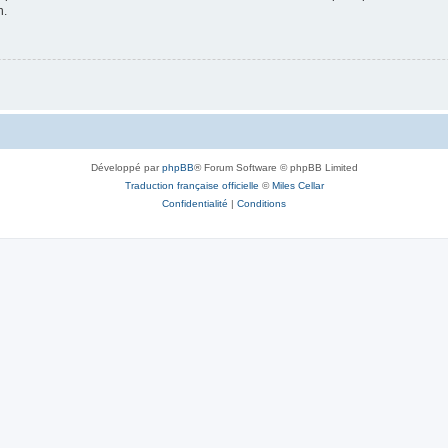
n.
Développé par
phpBB
® Forum Software © phpBB Limited
Traduction française officielle
©
Miles Cellar
Confidentialité
|
Conditions