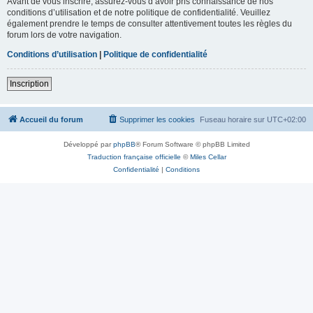
Avant de vous inscrire, assurez-vous d’avoir pris connaissance de nos
conditions d’utilisation et de notre politique de confidentialité. Veuillez
également prendre le temps de consulter attentivement toutes les règles du
forum lors de votre navigation.
Conditions d’utilisation
|
Politique de confidentialité
Inscription
Accueil du forum
Supprimer les cookies
Fuseau horaire sur
UTC+02:00
Développé par
phpBB
® Forum Software © phpBB Limited
Traduction française officielle
©
Miles Cellar
Confidentialité
|
Conditions