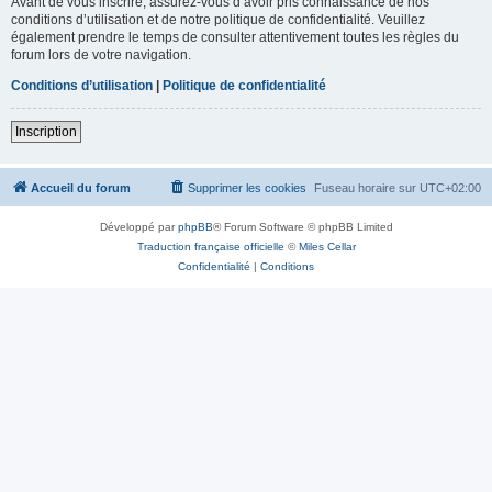
Avant de vous inscrire, assurez-vous d’avoir pris connaissance de nos
conditions d’utilisation et de notre politique de confidentialité. Veuillez
également prendre le temps de consulter attentivement toutes les règles du
forum lors de votre navigation.
Conditions d’utilisation
|
Politique de confidentialité
Inscription
Accueil du forum
Supprimer les cookies
Fuseau horaire sur
UTC+02:00
Développé par
phpBB
® Forum Software © phpBB Limited
Traduction française officielle
©
Miles Cellar
Confidentialité
|
Conditions