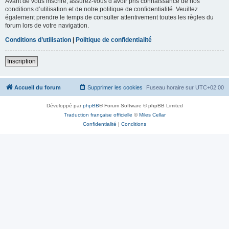
Avant de vous inscrire, assurez-vous d’avoir pris connaissance de nos
conditions d’utilisation et de notre politique de confidentialité. Veuillez
également prendre le temps de consulter attentivement toutes les règles du
forum lors de votre navigation.
Conditions d’utilisation
|
Politique de confidentialité
Inscription
Accueil du forum
Supprimer les cookies
Fuseau horaire sur
UTC+02:00
Développé par
phpBB
® Forum Software © phpBB Limited
Traduction française officielle
©
Miles Cellar
Confidentialité
|
Conditions