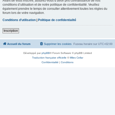
Avant de vous inscrire, assurez-vous d’avoir pris connaissance de nos
conditions d’utilisation et de notre politique de confidentialité. Veuillez
également prendre le temps de consulter attentivement toutes les règles du
forum lors de votre navigation.
Conditions d’utilisation
|
Politique de confidentialité
Inscription
Accueil du forum
Supprimer les cookies
Fuseau horaire sur
UTC+02:00
Développé par
phpBB
® Forum Software © phpBB Limited
Traduction française officielle
©
Miles Cellar
Confidentialité
|
Conditions