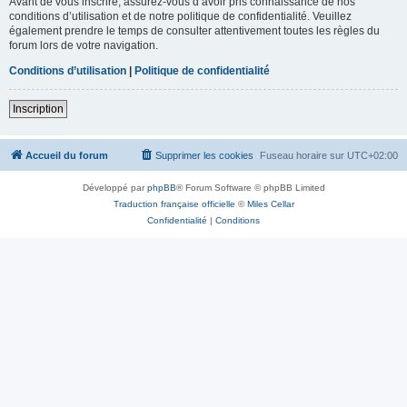
Avant de vous inscrire, assurez-vous d’avoir pris connaissance de nos
conditions d’utilisation et de notre politique de confidentialité. Veuillez
également prendre le temps de consulter attentivement toutes les règles du
forum lors de votre navigation.
Conditions d’utilisation
|
Politique de confidentialité
Inscription
Accueil du forum
Supprimer les cookies
Fuseau horaire sur
UTC+02:00
Développé par
phpBB
® Forum Software © phpBB Limited
Traduction française officielle
©
Miles Cellar
Confidentialité
|
Conditions