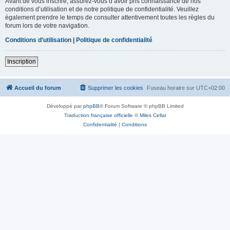
Avant de vous inscrire, assurez-vous d’avoir pris connaissance de nos
conditions d’utilisation et de notre politique de confidentialité. Veuillez
également prendre le temps de consulter attentivement toutes les règles du
forum lors de votre navigation.
Conditions d’utilisation
|
Politique de confidentialité
Inscription
Accueil du forum
Supprimer les cookies
Fuseau horaire sur
UTC+02:00
Développé par
phpBB
® Forum Software © phpBB Limited
Traduction française officielle
©
Miles Cellar
Confidentialité
|
Conditions