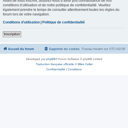
Avant de vous inscrire, assurez-vous d’avoir pris connaissance de nos
conditions d’utilisation et de notre politique de confidentialité. Veuillez
également prendre le temps de consulter attentivement toutes les règles du
forum lors de votre navigation.
Conditions d’utilisation
|
Politique de confidentialité
Inscription
Accueil du forum
Supprimer les cookies
Fuseau horaire sur
UTC+02:00
Développé par
phpBB
® Forum Software © phpBB Limited
Traduction française officielle
©
Miles Cellar
Confidentialité
|
Conditions