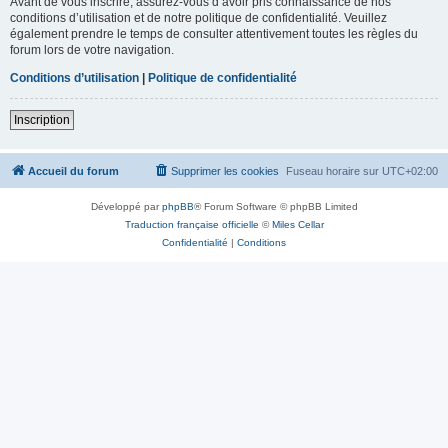
Avant de vous inscrire, assurez-vous d’avoir pris connaissance de nos
conditions d’utilisation et de notre politique de confidentialité. Veuillez
également prendre le temps de consulter attentivement toutes les règles du
forum lors de votre navigation.
Conditions d’utilisation
|
Politique de confidentialité
Inscription
Accueil du forum
Supprimer les cookies
Fuseau horaire sur
UTC+02:00
Développé par
phpBB
® Forum Software © phpBB Limited
Traduction française officielle
©
Miles Cellar
Confidentialité
|
Conditions