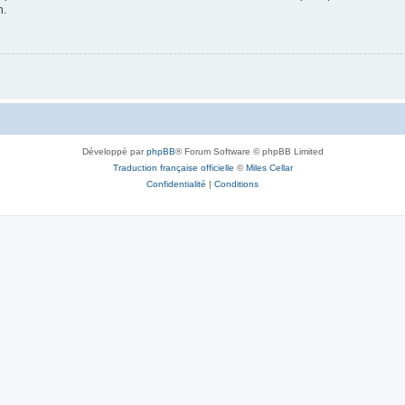
n.
Développé par
phpBB
® Forum Software © phpBB Limited
Traduction française officielle
©
Miles Cellar
Confidentialité
|
Conditions