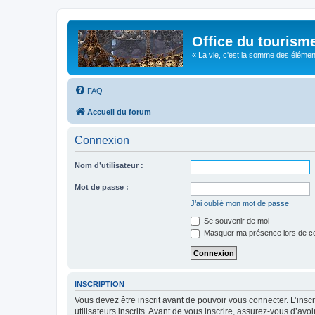
Office du tourism
« La vie, c'est la somme des éléments 
FAQ
Accueil du forum
Connexion
Nom d’utilisateur :
Mot de passe :
J’ai oublié mon mot de passe
Se souvenir de moi
Masquer ma présence lors de ce
INSCRIPTION
Vous devez être inscrit avant de pouvoir vous connecter. L’ins
utilisateurs inscrits. Avant de vous inscrire, assurez-vous d’avo