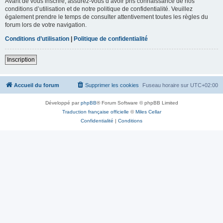
Avant de vous inscrire, assurez-vous d’avoir pris connaissance de nos
conditions d’utilisation et de notre politique de confidentialité. Veuillez
également prendre le temps de consulter attentivement toutes les règles du
forum lors de votre navigation.
Conditions d’utilisation
|
Politique de confidentialité
Inscription
Accueil du forum
Supprimer les cookies
Fuseau horaire sur
UTC+02:00
Développé par
phpBB
® Forum Software © phpBB Limited
Traduction française officielle
©
Miles Cellar
Confidentialité
|
Conditions