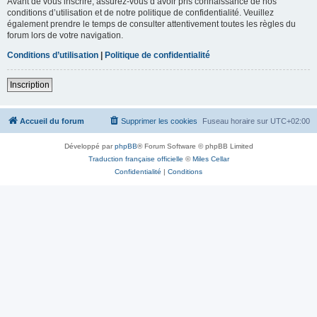
Avant de vous inscrire, assurez-vous d’avoir pris connaissance de nos
conditions d’utilisation et de notre politique de confidentialité. Veuillez
également prendre le temps de consulter attentivement toutes les règles du
forum lors de votre navigation.
Conditions d’utilisation
|
Politique de confidentialité
Inscription
Accueil du forum
Supprimer les cookies
Fuseau horaire sur
UTC+02:00
Développé par
phpBB
® Forum Software © phpBB Limited
Traduction française officielle
©
Miles Cellar
Confidentialité
|
Conditions